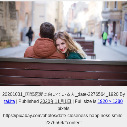
20201031_国際恋愛に向いている人_date-2276564_1920
By
takita
|
Published
2020年11月1日
|
Full size is
1920 × 1280
pixels
https://pixabay.com/photos/date-closeness-happiness-smile-
2276564/#content