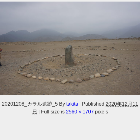
20201208_カラル遺跡_5
By
takita
|
Published
2020年12月11
日
|
Full size is
2560 × 1707
pixels