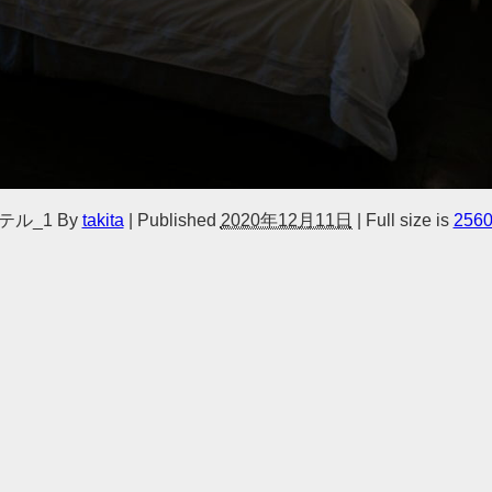
ホテル_1
By
takita
|
Published
2020年12月11日
|
Full size is
2560