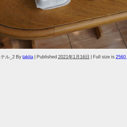
ホテル_2
By
takita
|
Published
2021年1月16日
|
Full size is
2560